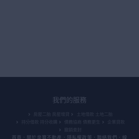
我們的服務
房屋二胎 房屋增貸
土地借款 土地二胎
持分借款 持分收購
債務協商 債務更生
企業貸款
撤銷查封
首頁
．
關於泉寶不動產
．
隱私權政策
．
聯絡我們
．
線