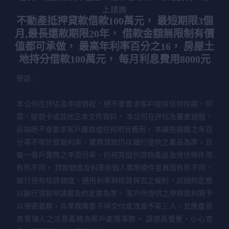
上諮詢
不動產抵押貸款借款100萬元， 最短期限3個
月,最長還款期限20年， 借款金額無限制有價
值都可承做， 最高年利率百分之16， 房屋土
地持分借款100萬元， 每月利息費用8000元
警語：
本公司在評估及申貸過程，絕不會要求客戶提供任何存摺、印
章、提款卡或其他正本文件資料。 本公司在評估及審查過程，
前端絕不會要求客戶匯款或任何明目費用。 本廣告揭露之年百
分率不等於貸款利率，實際貸款仍以銀行提供之產品為準，且
每一客戶實際之年百分率，仍視其個別貸款產品及授信條件而
有所不同。 貸款額度及利率依個人實際條件差異而有所不同，
銀行保有核貸額度、適用利率與核貸與否之權利，詳細約定應
以銀行貸款申請書及約定書為準。 客戶所提供之申辦資料將予
以保密義務，非業務需要不得交付或洩漏予第三人，並應盡善
良管理人之注意義務為客戶處理事務。 請提高警覺，小心查