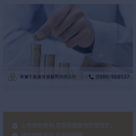
土地借款案例(苗栗銅鑼農地民間貸款)
標的物座落地:苗栗銅鑼鄉