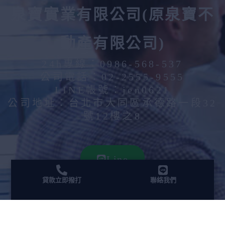
泉寶實業有限公司(原泉寶不
動產有限公司)
24h專線：
0986-568-537
公司電話：
02-2555-9555
LINE帳號：
jen0621
公司地址：台北市大同區承德路一段32
號12樓之8
Line
貸款立即撥打
聯絡我們
立即與我們聯繫