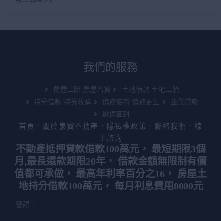
我們的服務
房屋二胎 房屋增貸
土地借款 土地二胎
持分借款 持分收購
債務協商 債務更生
企業貸款
撤銷查封
首頁
．
關於泉寶不動產
．
隱私權政策
．
聯絡我們
．
線
上諮詢
不動產抵押貸款借款100萬元， 最短期限3個
月,最長還款期限20年， 借款金額無限制有價
值都可承做， 最高年利率百分之16， 房屋土
地持分借款100萬元， 每月利息費用8000元
警語：