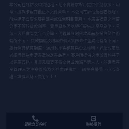
本公司在評估及申貸過程，絕不會要求客戶提供任何存摺、印
章、提款卡或其他正本文件資料。 本公司在評估及審查過程，
前端絕不會要求客戶匯款或任何明目費用。 本廣告揭露之年百
分率不等於貸款利率，實際貸款仍以銀行提供之產品為準，且
每一客戶實際之年百分率，仍視其個別貸款產品及授信條件而
有所不同。 貸款額度及利率依個人實際條件差異而有所不同，
銀行保有核貸額度、適用利率與核貸與否之權利，詳細約定應
以銀行貸款申請書及約定書為準。 客戶所提供之申辦資料將予
以保密義務，非業務需要不得交付或洩漏予第三人，並應盡善
良管理人之注意義務為客戶處理事務。 請提高警覺，小心查
證。謹慎理財，信用至上！
貸款立即撥打
聯絡我們