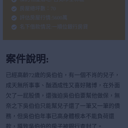
房屋總坪數：70
評估房屋行情:5600萬
名下借款情況:一順位銀行房貸
案件說明:
已經高齡72歲的吳伯伯，有一個不肖的兒子，
成天無所事事、酗酒成性又喜好賭博，在外面
欠了一屁股債，還強迫吳伯伯要幫他做保，無
奈之下吳伯伯只能幫兒子還了一筆又一筆的債
務，但吳伯伯年事已高身體根本不能負荷還
款，導致吳伯伯的房子被銀行查封了。