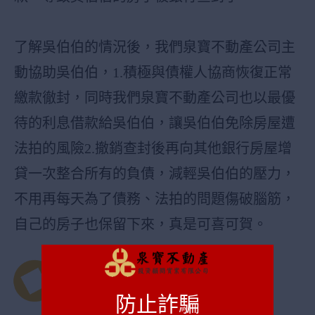
了解吳伯伯的情況後，我們泉寶不動產公司主
動協助吳伯伯，1.積極與債權人協商恢復正常
繳款徹封，同時我們泉寶不動產公司也以最優
待的利息借款給吳伯伯，讓吳伯伯免除房屋遭
法拍的風險2.撤銷查封後再向其他銀行房屋增
貸一次整合所有的負債，減輕吳伯伯的壓力，
不用再每天為了債務、法拍的問題傷破腦筋，
自己的房子也保留下來，真是可喜可賀。
其他貸款案例
防止詐騙