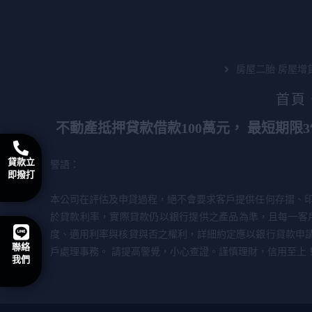
房屋二胎 房屋增
首頁
不動產抵押貸款借款100萬元， 最短期限
貸款立
警語：
即撥打
本公司在評估及申貸過程，絕不會要求客戶提供任何存摺、印
於貸款利率，實際貸款仍以銀行提供之產品為準，且每一客
度、適用利率與核貸與否之權利，詳細約定應以銀行貸款申
聯絡
戶處理事務。 請提高警覺，小心查證。謹慎理財，信用至上
我們