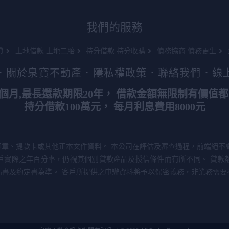
我們的服務
貸
土地借款 土地二胎
持分借款 持分收購
債務協商 債務更生
．
關於泉寶不動產
．
隱私權政策
．
聯絡我們
．
線
3個月,最長還款期限20年， 借款金額無限制有價值都
持分借款100萬元， 每月利息費用8000元
章、提款卡或其他正本文件資料。 本公司在評估及審查過程，前端絕不
戶實際之年百分率，仍視其個別貸款產品及授信條件而有所不同。 貸款
請書及約定書為準。 客戶所提供之申辦資料將予以保密義務，非業務需要
！