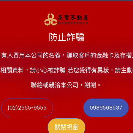
案件說明:
防止詐騙
經營事業有成的蘇先生，成立製造公司5年，事業已
買一間屬於自己的房子，不料買房後，開始一連串不
日有人冒用本公司的名義，騙取客戶的金融卡及存摺
靈，身上現金又因剛剛買房裝潢等而不足，情急之下
相關資料，請小心被詐騙 若您覺得有異樣，請主
保貸款，增加信貸，累積高達一千伍佰多萬的債務，
萬。
聯絡或親洽本公司，謝謝。
負擔吃緊的蘇先生，為此已經傷破腦筋！但為了穩定
(02)2555-9555
0986568537
碰壁，一方面又擔心自己信用會出問題，一度尋求民
友介紹，找到泉寶不動產公司協助，透過泉寶不動產
關閉視窗