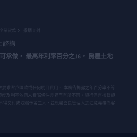
企業貸款
撤銷查封
上諮詢
可承做， 最高年利率百分之16， 房屋土地
會要求客戶匯款或任何明目費用。 本廣告揭露之年百分率不等
額度及利率依個人實際條件差異而有所不同，銀行保有核貸額
不得交付或洩漏予第三人，並應盡善良管理人之注意義務為客