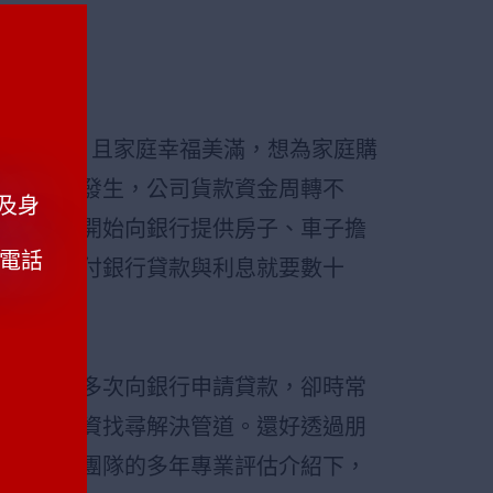
小有成就，且家庭幸福美滿，想為家庭購
幸的事情發生，公司貨款資金周轉不
及身
，蘇先生開始向銀行提供房子、車子擔
動電話
每月光支付銀行貸款與利息就要數十
公司，仍多次向銀行申請貸款，卻時常
間高額融資找尋解決管道。還好透過朋
公司專業團隊的多年專業評估介紹下，