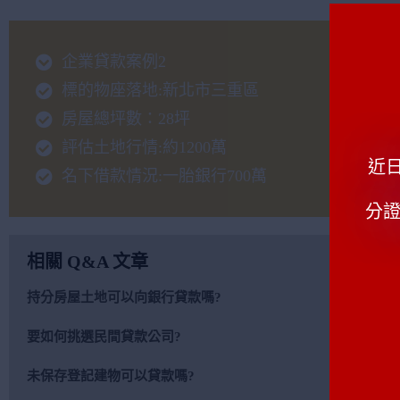
企業貸款案例2
標的物座落地:新北市三重區
房屋總坪數：28坪
評估土地行情:約1200萬
近
名下借款情況:一胎銀行700萬
分證
相關 Q&A 文章
持分房屋土地可以向銀行貸款嗎?
要如何挑選民間貸款公司?
未保存登記建物可以貸款嗎?