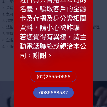
2. 土地持分/佔有/畸零地皆可辦理
名義，騙取客戶的金融
3. 免薪資證明/免收入/免綁約/免保人
4. 急可當日撥款(撥款業界最快)
卡及存摺及身分證相關
5. 超高額度不限金額
資料，請小心被詐騙
6. 法拍查封/民間二胎轉貸/私設轉銀行/限制登記 皆可協助處理
7. 無貸款期限,只需支付利息即可,免本息攤還
若您覺得有異樣，請主
8. 全省房屋土地都可以辦理貸款包含外島
動電話聯絡或親洽本公
9. 不限個人或企業
司，謝謝。
(02)2555-9555
0986568537