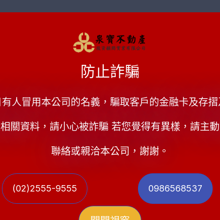
案件說明:
王小姐因家人急需資金救急，但她有一間房子在中和
防止詐騙
也要其他所有權人同意才能順利辦銀行貸款，所以王
日有人冒用本公司的名義，騙取客戶的金融卡及存摺
尋民間二胎，因此找到我們泉寶不動
產公司，經過我
間，房屋地點好漂亮
，於是我們立即申貸給他，並
相關資料，請小心被詐騙 若您覺得有異樣，請主
申辦房屋二胎流程
聯絡或親洽本公司，謝謝。
一、
申請
:
撥打電話或加入
LINE
敘述不動產狀況。
(02)2555-9555
0986568537
二、
估價
:
公司專業團隊
30
分鐘內評估房屋價值
,
並規