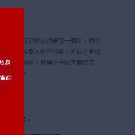
，她辦銀行貸款必須
要等一個月，而且
小
姐等不及家人也不同意，所以才會找
及身
們的評估過後，覺得房子很有價值空
幫助他救急。
動電話
劃貸款方案。