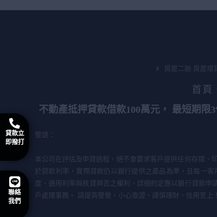
房屋二胎 房屋增
首頁
不動產抵押貸款借款100萬元， 最短期限
貸款立
警語：
即撥打
本公司在評估及申貸過程，絕不會要求客戶提供任何存摺、印
於貸款利率，實際貸款仍以銀行提供之產品為準，且每一客
度、適用利率與核貸與否之權利，詳細約定應以銀行貸款申
聯絡
戶處理事務。 請提高警覺，小心查證。謹慎理財，信用至上
我們