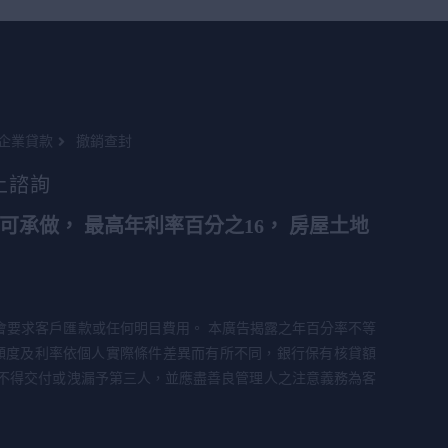
企業貸款
撤銷查封
上諮詢
可承做， 最高年利率百分之16， 房屋土地
會要求客戶匯款或任何明目費用。 本廣告揭露之年百分率不等
額度及利率依個人實際條件差異而有所不同，銀行保有核貸額
不得交付或洩漏予第三人，並應盡善良管理人之注意義務為客