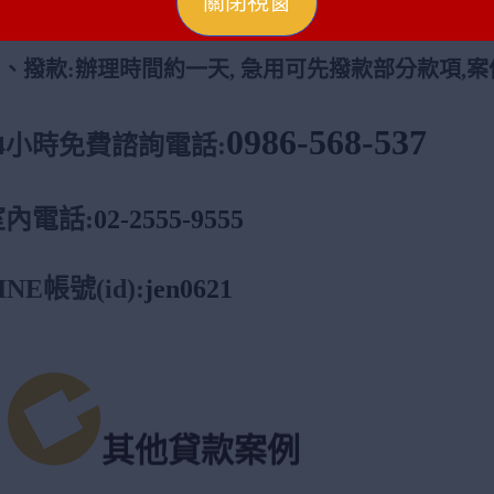
關閉視窗
三、
設定
:
帶房屋、土地權狀正本、印章、身分證正本
四、
撥款
:
辦理時間約一天
,
急用可先撥款部分款項
,
案
0986-568-537
4
小時免費諮詢電話
:
室內電話
:
02-2555-9555
INE
帳號
(id):
jen0621
其他貸款案例