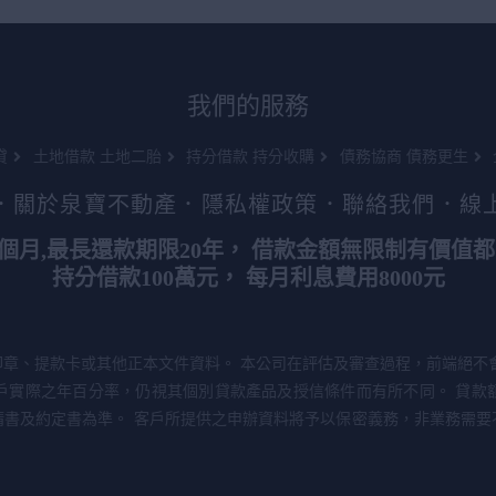
我們的服務
貸
土地借款 土地二胎
持分借款 持分收購
債務協商 債務更生
．
關於泉寶不動產
．
隱私權政策
．
聯絡我們
．
線
3個月,最長還款期限20年， 借款金額無限制有價值都
持分借款100萬元， 每月利息費用8000元
章、提款卡或其他正本文件資料。 本公司在評估及審查過程，前端絕不
戶實際之年百分率，仍視其個別貸款產品及授信條件而有所不同。 貸款
請書及約定書為準。 客戶所提供之申辦資料將予以保密義務，非業務需要
！