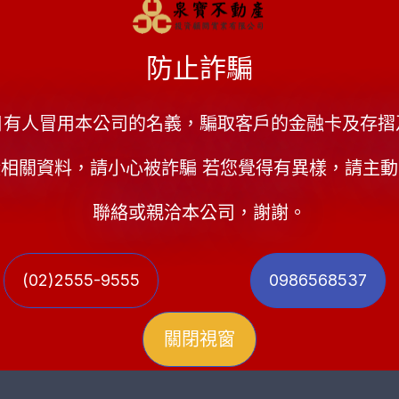
防止詐騙
案件說明:
陳先生名下有房子在台北市大同區,因為經濟不景氣積
日有人冒用本公司的名義，騙取客戶的金融卡及存摺
本信用卡本金欠款50萬加上銀行高額的利息及違約
相關資料，請小心被詐騙 若您覺得有異樣，請主
公司的專業團隊債務協商協助下,從原本要還款80
聯絡或親洽本公司，謝謝。
難,使得他壓力大幅減少。
(02)2555-9555
0986568537
關閉視窗