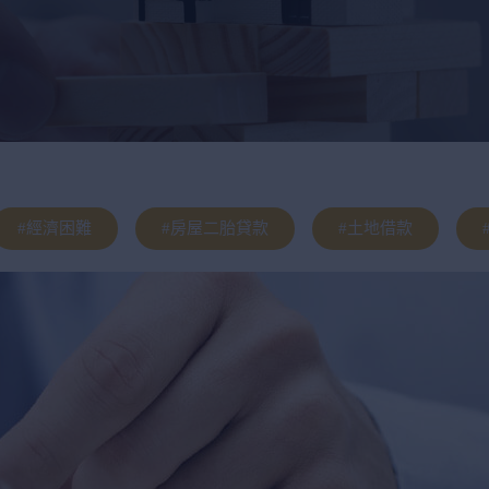
#經濟困難
#房屋二胎貸款
#土地借款