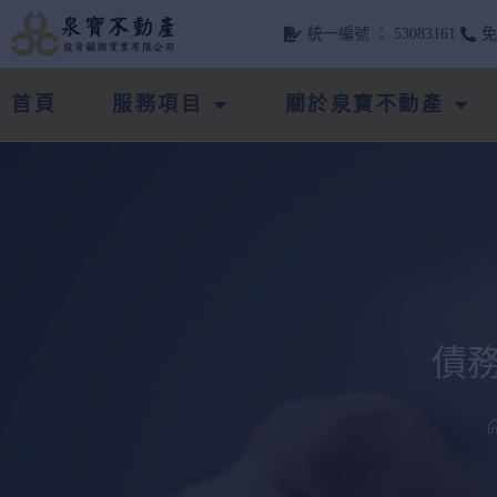
統一編號 ： 53083161
首頁
服務項目
關於泉寶不動產
債