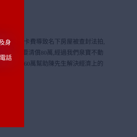
欠信用卡卡費導致名下房屋被查封法拍,
及身
金總共約要清償80萬,經過我們泉寶不動
動電話
萬降到還款60萬幫助陳先生解決經濟上的