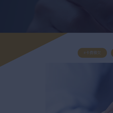
#卡費積欠